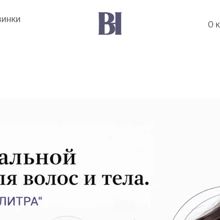
винки
О 