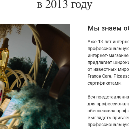
в 2013 году
Мы знаем об
Уже 13 лет интерн
профессиональную
интернет-магазине
предлагает широки
от известных миров
France Care, Picasso
сертификатами.
Вся представленна
для профессиональ
обеспечивая профе
выглядеть привле
профессиональную 