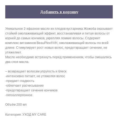
Добавить в корзину
Уникальное 2-хфазное масло их плодов кустарника Жожоба оказывает
стойкий омолаживающий эффект, восстанавливая и питая волосы от
корней до самых кончиков, укрепляя ломкие волосы. Содержит
комплекс
витаминов
BeauPlex®VH, омолаживающий волосы по всей
длине. Стимулирует рост новых волос, предотвращает сечение, не
утяжеляет.
Масло необходимо встряхнуть перед применением, чтобы смешались
два слоя масла.
– возвращает волосам упругость и блеск
-интенсивно питает, не утяжеляя волос
-придает гладкость
-облегчает расчесывание
-предотвращает сечение кончиков
-гипоаллергенное
Объём 200 мл
Категория: УХОД MY CARE