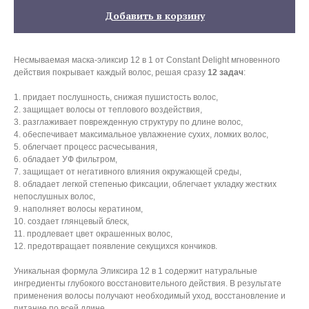
Добавить в корзину
Несмываемая маска-эликсир 12 в 1 от Constant Delight мгновенного
действия покрывает каждый волос, решая сразу
12 задач
:
1. придает послушность, снижая пушистость волос,
2. защищает волосы от теплового воздействия,
3. разглаживает поврежденную структуру по длине волос,
4. обеспечивает максимальное увлажнение сухих, ломких волос,
5. облегчает процесс расчесывания,
6. обладает УФ фильтром,
7. защищает от негативного влияния окружающей среды,
8. обладает легкой степенью фиксации, облегчает укладку жестких
непослушных волос,
9. наполняет волосы кератином,
10. создает глянцевый блеск,
11. продлевает цвет окрашенных волос,
12. предотвращает появление секущихся кончиков.
Уникальная формула Эликсира 12 в 1 содержит натуральные
ингредиенты глубокого восстановительного действия. В результате
применения волосы получают необходимый уход, восстановление и
питание по всей длине.