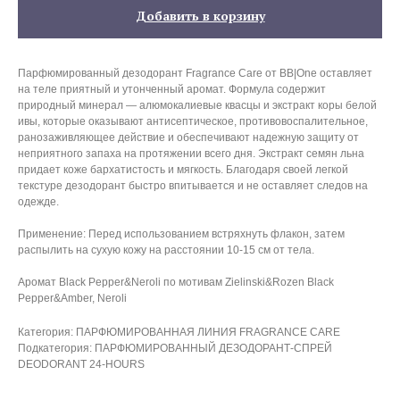
Добавить в корзину
Парфюмированный дезодорант Fragrance Care от BB|One оставляет
на теле приятный и утонченный аромат. Формула содержит
природный минерал — алюмокалиевые квасцы и экстракт коры белой
ивы, которые оказывают антисептическое, противовоспалительное,
ранозаживляющее действие и обеспечивают надежную защиту от
неприятного запаха на протяжении всего дня. Экстракт семян льна
придает коже бархатистость и мягкость. Благодаря своей легкой
текстуре дезодорант быстро впитывается и не оставляет следов на
одежде.
Применение: Перед использованием встряхнуть флакон, затем
распылить на сухую кожу на расстоянии 10-15 см от тела.
Аромат Black Pepper&Neroli по мотивам Zielinski&Rozen Black
Pepper&Amber, Neroli
Категория: ПАРФЮМИРОВАННАЯ ЛИНИЯ FRAGRANCE CARE
Подкатегория: ПАРФЮМИРОВАННЫЙ ДЕЗОДОРАНТ-СПРЕЙ
DEODORANT 24-HOURS