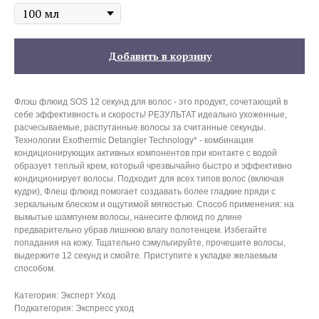
Добавить в корзину
Флэш флюид SOS 12 секунд для волос - это продукт, сочетающий в
себе эффективность и скорость! РЕЗУЛЬТАТ идеально ухоженные,
расчесываемые, распутанные волосы за считанные секунды.
Технологии Exothermic Detangler Technology* - комбинация
кондиционирующих активных компонентов при контакте с водой
образует теплый крем, который чрезвычайно быстро и эффективно
кондиционирует волосы. Подходит для всех типов волос (включая
кудри), Флеш флюид помогает создавать более гладкие пряди с
зеркальным блеском и ощутимой мягкостью. Способ применения: на
вымытые шампунем волосы, нанесите флюид по длине
предварительно убрав лишнюю влагу полотенцем. Избегайте
попадания на кожу. Тщательно сэмульгируйте, прочешите волосы,
выдержите 12 секунд и смойте. Приступите к укладке желаемым
способом.
Категория: Эксперт Уход
Подкатегория: Экспресс уход