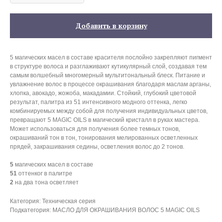
Добавить в корзину
5 магических масел в составе красителя послойно закрепляют пигмент
в структуре волоса и разглаживают кутикулярный слой, создавая тем
самым волшебный многомерный мультитональный блеск. Питание и
увлажнение волос в процессе окрашивания благодаря маслам арганы,
хлопка, авокадо, жожоба, макадамии. Стойкий, глубокий цветовой
результат, палитра из 51 интенсивного модного оттенка, легко
комбинируемых между собой для получения индивидуальных цветов,
превращают 5 MAGIC OILS в магический кристалл в руках мастера.
Может использоваться для получения более темных тонов,
окрашиваний тон в тон, тонирования мелированных осветленных
прядей, закрашивания седины, осветления волос до 2 тонов.
5
магических масел в составе
51
оттенкоr в палитре
2
на два тона осветляет
Категория: Техническая серия
Подкатегория: МАСЛО ДЛЯ ОКРАШИВАНИЯ ВОЛОС 5 MAGIC OILS